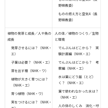
野県教委）
ものの燃え方と空気4（長
野県教委）
植物の発芽と成長／人や魚の
人の体／植物のつくり／生物
成長
と環境
発芽させるには？（NHK・
でんぷんはどこから？ 実
エ）
験計画編（NHK・エ）
子葉は必要？（NHK・エ）
でんぷんはどこから？ 考
察編（NHK・エ）
芽を出す種（NHK・ワ）
水は葉にどう届（とど）
植物が大きく育つには？
く？（NHK・エ）
（NHK・エ）
葉で使われなかった水は？
育つ植物（NHK・ワ）
（NHK・エ）
実をつけるには？（NHK・
人の体のしくみ 消化・呼