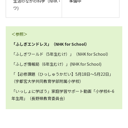
生活のなかの科学（NHK・
準備中
ワ)
＜参照＞
「ふしぎエンドレス」（NHK for School）
「ふしぎワールド（5年生むけ）」（NHK for School）
「ふしぎ情報局（6年生むけ）」(NHK for School)
「【必修課題（ひっしゅうかだい】5月18日～5月22日」
（宇都宮大学共同教育学部附属小学校）
「いっしょに学ぼう」家庭学習サポート動画「小学校4~6
年生用」（長野県教育委員会）