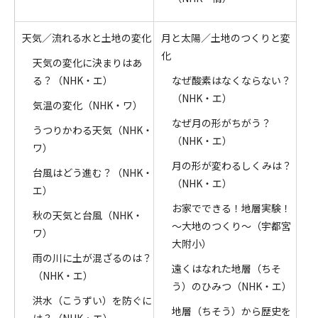
天気／流れる水と土地の変化
月と太陽／土地のつくりと変
化
天気の変化に決まりはあ
る？（NHK・エ）
なぜ酸素はなくならない？
（NHK・エ）
気温の変化（NHK・ワ）
なぜ月の形がちがう？
うつりかわる天気（NHK・
（NHK・エ）
ワ）
月の形が変わるしくみは？
台風はどう進む？（NHK・
（NHK・エ）
エ）
お家でできる！地層実験！
秋の天気と台風（NHK・
～大地のつくり～（宇都宮
ワ）
大附小）
雨の川に土が混ざるのは？
遠くはなれた地層（ちそ
（NHK・エ）
う）のひみつ（NHK・エ）
洪水（こうずい）を防ぐに
地層（ちそう）から歴史を