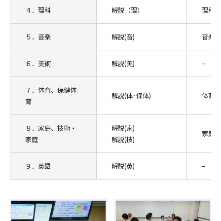
４．理科
解説（理）
理科・
５．音楽
解説(音)
音楽・
６．美術
解説(美)
–
７．体育、保健体
解説(体･保体)
体育･
育
８．家庭、技術・
解説(家)
家庭･
家庭
解説(技)
９．英語
解説(英)
–