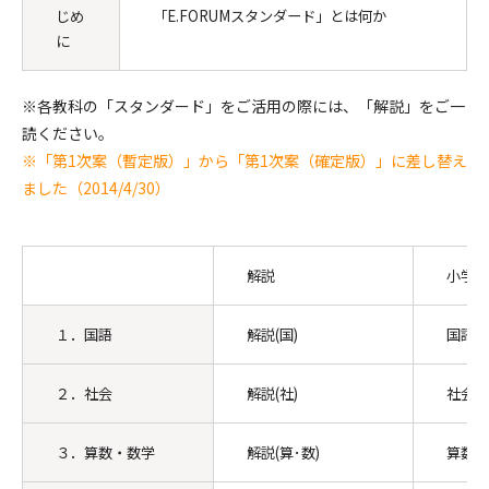
じめ
「E.FORUMスタンダード」とは何か
に
※各教科の「スタンダード」をご活用の際には、「解説」をご一
読ください。
※
「第1次案（暫定版）」から「第1次案（確定版）」に差し替え
ました（2014/4/30）
解説
小学校
１．国語
解説(国)
国語・
２．社会
解説(社)
社会・
３．算数・数学
解説(算･数)
算数・