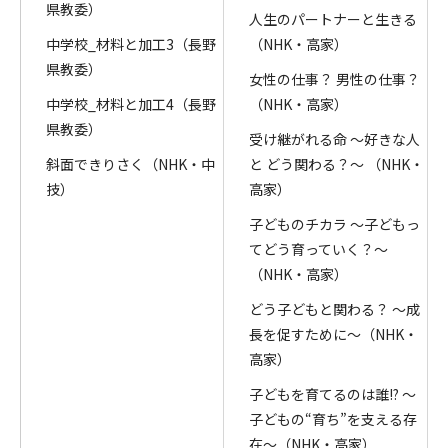
県教委）
人生のパートナーと生きる
中学校_材料と加工3（長野
（NHK・高家）
県教委）
女性の仕事？ 男性の仕事？
中学校_材料と加工4（長野
（NHK・高家）
県教委）
受け継がれる命 ～好きな人
斜面できりさく（NHK・中
と どう関わる？～ （NHK・
技）
高家）
子どものチカラ ～子どもっ
てどう育っていく？～
（NHK・高家）
どう子どもと関わる？ ～成
長を促すために～（NHK・
高家）
子どもを育てるのは誰!? ～
子どもの“育ち”を支える存
在～（NHK・高家）