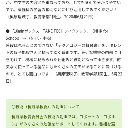
が、中学生の内容とも重なっており、とても身近で分かりやすい
です。家庭科の学習の補助などにぜひ活用してみてください！
（奥原理映子、教育学部1回生、2020年6月21日）
●
「10minボックス TAKE TECH テイクテック」（NHK for
School）
→
（NHK・中技)
普段は見ることのできない「テクノロジーの舞台裏」を、タレン
トの蛭子能収さんと探ってゆく番組です。身近な機械の内部に目
を向けて、機械に秘められた仕組みと役割と探ってゆきます。何
気なく使っている製品にもたくさんの工夫があることに気づける
ので、とても面白いです！（奥原理映子、教育学部1回生、6月22
日）
〇技術（長野県教委）の動画について
長野県教育委員会の技術の動画では、ロボットの「ロボホ
ン」がみなさんの勉強をサポートしてくれます。番組を選