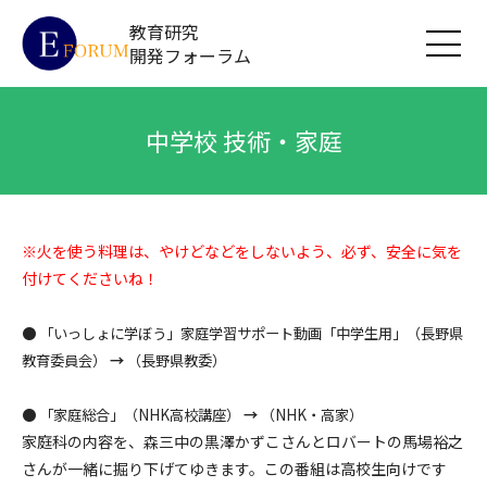
教育研究
開発フォーラム
中学校 技術・家庭
※火を使う料理は、やけどなどをしないよう、必ず、安全に気を
付けてくださいね！
●
「いっしょに学ぼう」家庭学習サポート動画「中学生用」（長野県
教育委員会）
→
（長野県教委）
●
「家庭総合」（NHK高校講座）
→
（NHK・高家）
家庭科の内容を、森三中の黒澤かずこさんとロバートの馬場裕之
さんが一緒に掘り下げてゆきます。この番組は高校生向けです