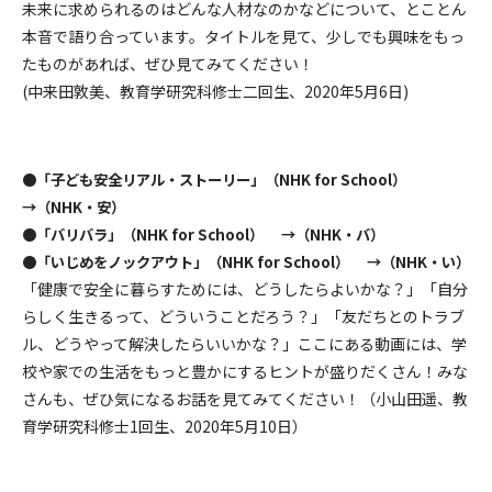
未来に求められるのはどんな人材なのかなどについて、とことん
本音で語り合っています。タイトルを見て、少しでも興味をもっ
たものがあれば、ぜひ見てみてください！
(中来田敦美、教育学研究科修士二回生、2020年5月6日)
●
「子ども安全リアル・ストーリー」（NHK for School）
→（NHK・安）
●
「バリバラ」（NHK for School）
→（NHK・バ）
●
「いじめをノックアウト」（NHK for School）
→（NHK・い）
「健康で安全に暮らすためには、どうしたらよいかな？」「自分
らしく生きるって、どういうことだろう？」「友だちとのトラブ
ル、どうやって解決したらいいかな？」ここにある動画には、学
校や家での生活をもっと豊かにするヒントが盛りだくさん！みな
さんも、ぜひ気になるお話を見てみてください！（小山田遥、教
育学研究科修士1回生、2020年5月10日）