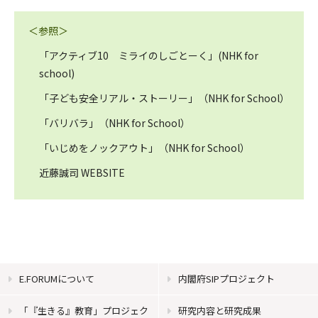
＜参照＞
「アクティブ10 ミライのしごとーく」(NHK for
school)
「子ども安全リアル・ストーリー」（NHK for School）
「バリバラ」（NHK for School）
「いじめをノックアウト」（NHK for School）
近藤誠司 WEBSITE
E.FORUMについて
内閣府SIPプロジェクト
「『生きる』教育」プロジェク
研究内容と研究成果