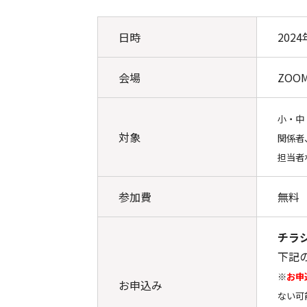
日時
2024
会場
ZO
小・中
対象
関係者
担当者
参加費
無料
チラ
下記
※
お申
お申込み
ない可能