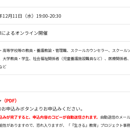
年12月11日（水）19:00-20:30
OMによるオンライン開催
・高等学校等の教員・養護教諭・管理職、スクールカウンセラー、スクール
、大学教員・学生、社会福祉関係者（児童養護施設職員など）、医療関係者、
など
シ
（
PDF
）
のお申込みボタンよりお申込みください。
込みが完了すると、申込内容のコピーが自動送信されます。
自動送信のメー
性がありますので、恐れ入りますが、「『生きる』教育」プロジェクト事務局（e-forum.i