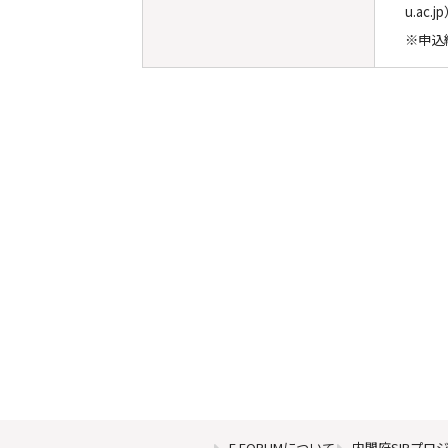
u.ac
※申込
E.FORUMについて
内閣府SIPプロ