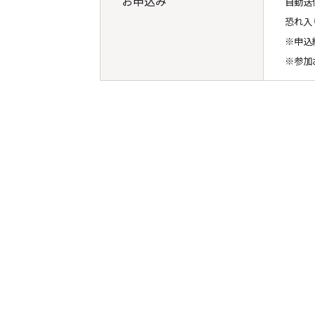
お申込み
自動送
恐れ入り
※申込
※参加