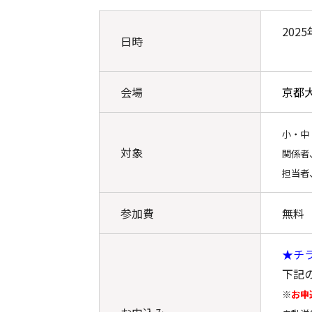
202
日時
8月3
会場
京都
小・中
対象
関係者
担当者
参加費
無料
★チ
下記
※
お申