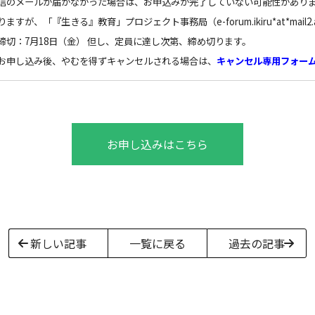
信のメールが届かなかった場合は、お申込みが完了していない可能性があり
ますが、「『生きる』教育」プロジェクト事務局（e-forum.ikiru*at*mail2.a
締切：7月18日（金） 但し、定員に達し次第、締め切ります
。
お申し込み後、やむを得ずキャンセルされる場合は、
キャンセル専用フォー
お申し込みはこちら
新しい記事
一覧に戻る
過去の記事