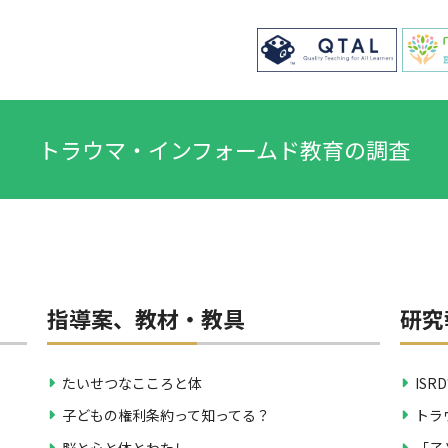
トラウマ・インフォームド教育の調査
指導案、教材・教具
研究
たいせつなこころと体
ISR
子どもの権利条約って
知ってる？
トラ
脳と心と体とわたし
「子