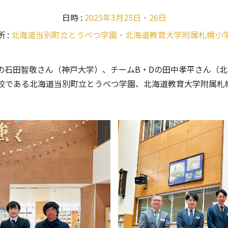
日時 :
2025年3月25日・26日
 :
北海道当別町立とうべつ学園・北海道教育大学附属札幌小
の石田智敬さん（神戸大
学）、チームB・Dの田中孝平さん（北
校である北海道当別町立とうべつ学園、北海道教育大学附属札