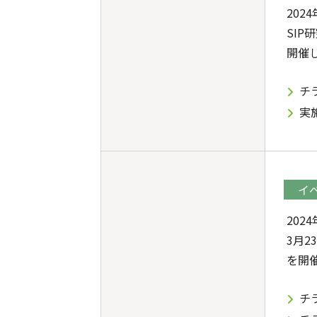
202
SIP
開催
チ
実
イ
202
3月
を開
チ