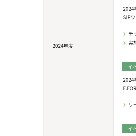
202
SI
チ
実
2024年度
イ
202
E.F
リ
イ