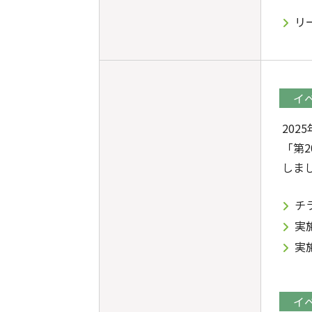
リ
イ
202
「第
しま
チ
実
実
イ