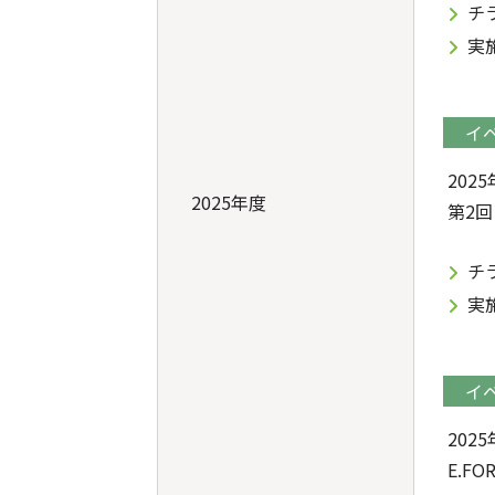
チ
実
イ
202
2025年度
第2
チ
実
イ
202
E.F