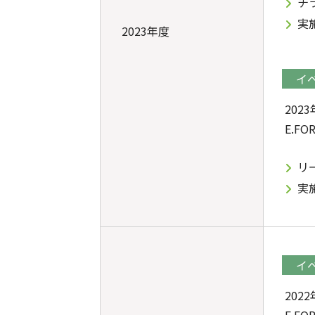
チ
実
2023年度
イ
202
E.F
リ
実
イ
202