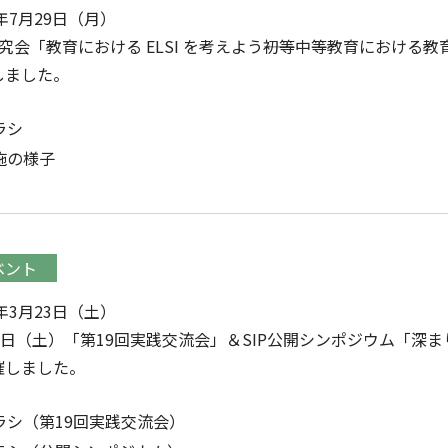
4年7月29日（月）
研究会「教育における ELSI を考えよう――初等中等教育におけ
しました。
ラシ
施の様子
ベント
4年3月23日（土）
23日（土）「第19回実践交流会」＆SIP公開シンポジウム「深
催しました。
ラシ（第19回実践交流会）