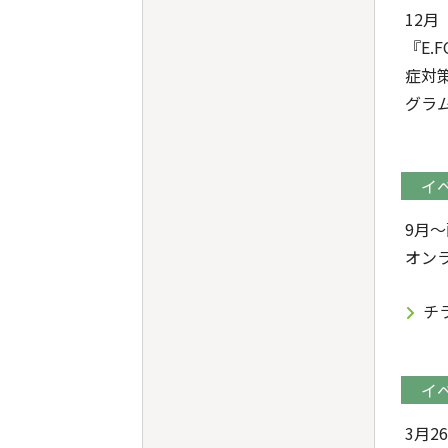
12月
『E.
症対
グラ
イ
9月
オン
チ
イ
3月2