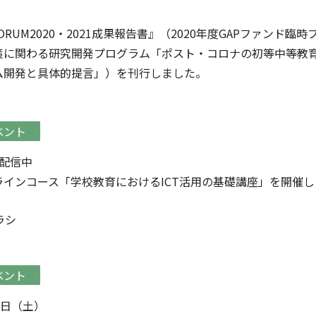
FORUM2020・2021成果報告書』（2020年度GAPファン
策に関わる研究開発プログラム「ポスト・コロナの初等中等教育に
ム開発と具体的提言」）を刊行しました。
ベント
～配信中
ラインコース「学校教育におけるICT活用の基礎講座」を開催
ラシ
ベント
6日（土）