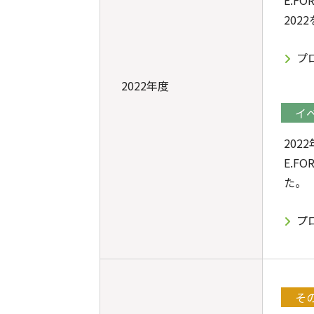
E.
202
プ
2022年度
イ
202
E.F
た。
プ
そ